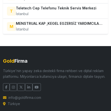
Teletech Cep Telefonu Teknik Servis Merkezi
T
İstanbul
MENSTRUAL KAP ,KEGEL EGZERSİZ YARDIMCILARI SAĞLIĞA DESTEK
M
İstanbul
Gold
Firma
Türkiye'nin yapay zeka destekli firma rehberi ve dijital reklam
platformu. Milyonlarca kullanıcıya ulaşın, firmanızı dijitale taşıyın.
info@goldfirma.com
Türkiye