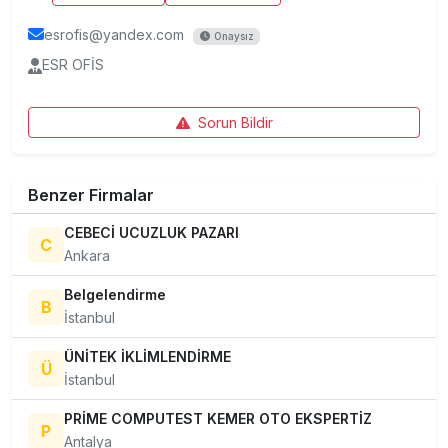
esrofis@yandex.com
Onaysız
ESR OFİS
Sorun Bildir
Benzer Firmalar
CEBECİ UCUZLUK PAZARI
C
Ankara
Belgelendirme
B
İstanbul
ÜNİTEK İKLİMLENDİRME
Ü
İstanbul
PRİME COMPUTEST KEMER OTO EKSPERTİZ
P
Antalya