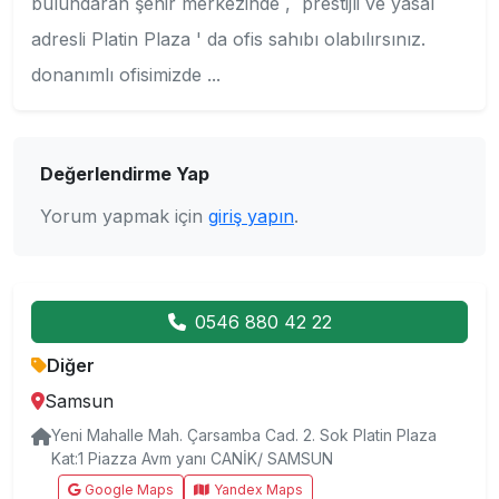
bulundaran şehir merkezinde , prestijli ve yasal
adresli Platin Plaza ' da ofis sahıbı olabılırsınız.
donanımlı ofisimizde ...
Değerlendirme Yap
Yorum yapmak için
giriş yapın
.
0546 880 42 22
Diğer
Samsun
Yeni Mahalle Mah. Çarsamba Cad. 2. Sok Platin Plaza
Kat:1 Piazza Avm yanı CANİK/ SAMSUN
Google Maps
Yandex Maps