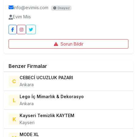
info@evimiis.com
Onaysız
Evim Miis
Sorun Bildir
Benzer Firmalar
CEBECİ UCUZLUK PAZARI
C
Ankara
Lego İç Mimarlık & Dekorasyo
L
Ankara
Kayseri Temizlik KAYTEM
K
Kayseri
MODE XL