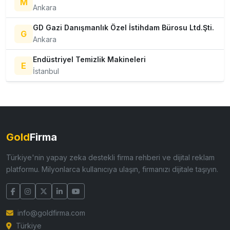
M
Ankara
GD Gazi Danışmanlık Özel İstihdam Bürosu Ltd.Şti.
G
Ankara
Endüstriyel Temizlik Makineleri
E
İstanbul
Gold
Firma
Türkiye'nin yapay zeka destekli firma rehberi ve dijital reklam
platformu. Milyonlarca kullanıcıya ulaşın, firmanızı dijitale taşıyın.
info@goldfirma.com
Türkiye