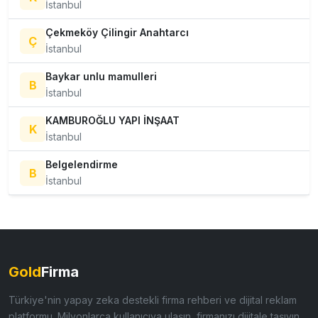
İstanbul
Çekmeköy Çilingir Anahtarcı
Ç
İstanbul
Baykar unlu mamulleri
B
İstanbul
KAMBUROĞLU YAPI İNŞAAT
K
İstanbul
Belgelendirme
B
İstanbul
Gold
Firma
Türkiye'nin yapay zeka destekli firma rehberi ve dijital reklam
platformu. Milyonlarca kullanıcıya ulaşın, firmanızı dijitale taşıyın.