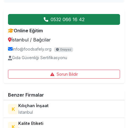
0532 066 16 42
Online Eğitim
İstanbul
/
Bağcilar
info@foodsafely.org
Onaysız
Gıda Güvenliği Sertifikasyonu
Sorun Bildir
Benzer Firmalar
Kılıçhan İnşaat
K
İstanbul
Kalite Etiketi
K