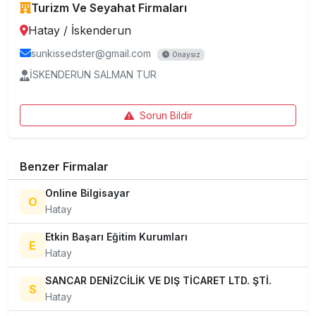
Turizm Ve Seyahat Firmaları
Hatay
/
İskenderun
sunkissedster@gmail.com
Onaysız
İSKENDERUN SALMAN TUR
Sorun Bildir
Benzer Firmalar
Online Bilgisayar
O
Hatay
Etkin Başarı Eğitim Kurumları
E
Hatay
SANCAR DENİZCİLİK VE DIŞ TİCARET LTD. ŞTİ.
S
Hatay