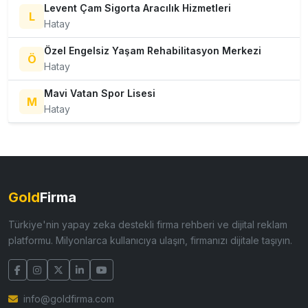
Levent Çam Sigorta Aracılık Hizmetleri
L
Hatay
Özel Engelsiz Yaşam Rehabilitasyon Merkezi
Ö
Hatay
Mavi Vatan Spor Lisesi
M
Hatay
Gold
Firma
Türkiye'nin yapay zeka destekli firma rehberi ve dijital reklam
platformu. Milyonlarca kullanıcıya ulaşın, firmanızı dijitale taşıyın.
info@goldfirma.com