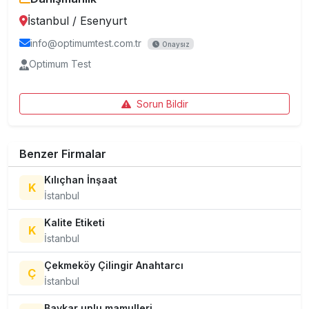
İstanbul
/
Esenyurt
info@optimumtest.com.tr
Onaysız
Optimum Test
Sorun Bildir
Benzer Firmalar
Kılıçhan İnşaat
K
İstanbul
Kalite Etiketi
K
İstanbul
Çekmeköy Çilingir Anahtarcı
Ç
İstanbul
Baykar unlu mamulleri