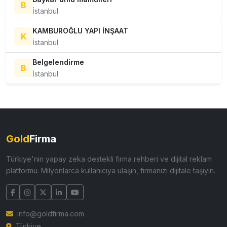
B
İstanbul
KAMBUROĞLU YAPI İNŞAAT
K
İstanbul
Belgelendirme
B
İstanbul
Gold
Firma
Türkiye'nin yapay zeka destekli firma rehberi ve dijital reklam
platformu. Milyonlarca kullanıcıya ulaşın, firmanızı dijitale taşıyın.
info@goldfirma.com
Türkiye