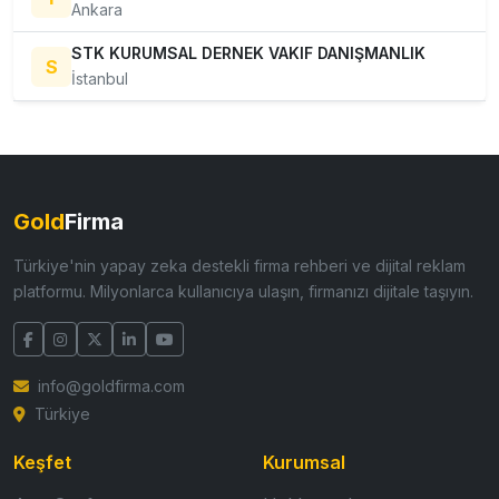
Ankara
STK KURUMSAL DERNEK VAKIF DANIŞMANLIK
S
İstanbul
Gold
Firma
Türkiye'nin yapay zeka destekli firma rehberi ve dijital reklam
platformu. Milyonlarca kullanıcıya ulaşın, firmanızı dijitale taşıyın.
info@goldfirma.com
Türkiye
Keşfet
Kurumsal