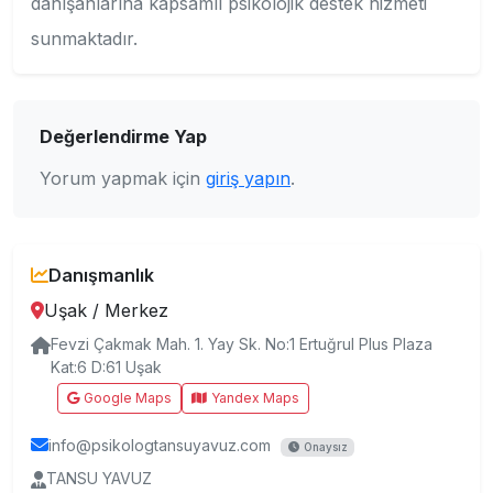
danışanlarına kapsamlı psikolojik destek hizmeti
sunmaktadır.
Değerlendirme Yap
Yorum yapmak için
giriş yapın
.
Danışmanlık
Uşak
/
Merkez
Fevzi Çakmak Mah. 1. Yay Sk. No:1 Ertuğrul Plus Plaza
Kat:6 D:61 Uşak
Google Maps
Yandex Maps
info@psikologtansuyavuz.com
Onaysız
TANSU YAVUZ