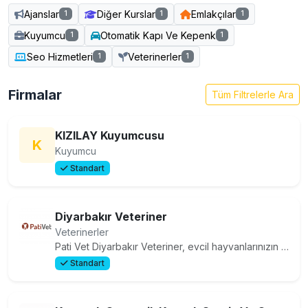
Ajanslar
Diğer Kurslar
Emlakçılar
1
1
1
Kuyumcu
Otomatik Kapı Ve Kepenk
1
1
Seo Hizmetleri
Veterinerler
1
1
Firmalar
Tüm Filtrelerle Ara
KIZILAY Kuyumcusu
K
Kuyumcu
Standart
Diyarbakır Veteriner
Veterinerler
Pati Vet Diyarbakır Veteriner, evcil hayvanlarınızın sağlığını ve mutluluğunu ön planda tutan bir veteriner kliniğidir.
Standart