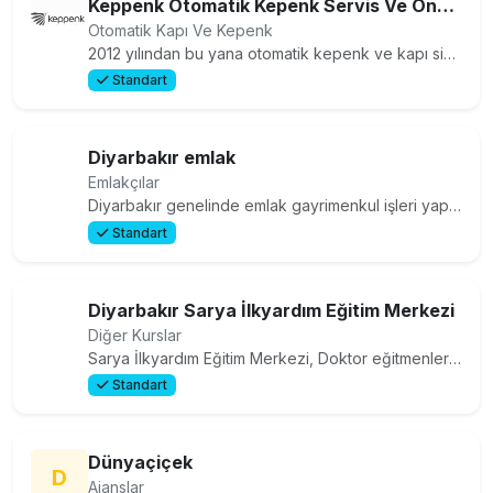
Keppenk Otomatik Kepenk Servis Ve Onarım
Otomatik Kapı Ve Kepenk
2012 yılından bu yana otomatik kepenk ve kapı sistemleri alanında sizlere güvenli ve kaliteli çözümler sunuyoruz. Bizim için her proje sadece bir iş değil, aynı zamanda uzun vadeli bir iş birliğinin başlangıcıdır. İhtiyacınızı dinliyor, mekânınıza en uygun ve en güvenli sistemi birlikte belirliyoruz
Standart
Diyarbakır emlak
Emlakçılar
Diyarbakır genelinde emlak gayrimenkul işleri yapılır size daha iyi hizmet sunabilmek için iletişime geçin
Standart
Diyarbakır Sarya İlkyardım Eğitim Merkezi
Diğer Kurslar
Sarya İlkyardım Eğitim Merkezi, Doktor eğitmenleriyle “Bilinçli İlkyardım Hayat Kurtarır” sloganıyla eğitimlerine devam etmektedir. İlkyardım eğitim merkezimiz zengin eğitim materyali ve ferah ortamıyla sıcak ve interaktif bir eğitim atmosferini katılımcılarına sunmaktadır. Bizleri tercih ettiğiniz
Standart
Dünyaçiçek
D
Ajanslar