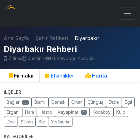
Ana Sayfa
Şehir Rehberi
Diyarbakır
Diyarbakır Rehberi
7 firma
0 etkinlik
Güneydoğu Anadolu
Firmalar
Etkinlikler
Harita
İLÇELER
Bağlar
Bi̇smi̇l
Çermi̇k
Çinar
Çüngüş
Di̇cle
Eği̇l
3
Ergani̇
Hani̇
Hazro
Kayapinar
Kocaköy
Kulp
1
Li̇ce
Si̇lvan
Sur
Yeni̇şehi̇r
KATEGORILER